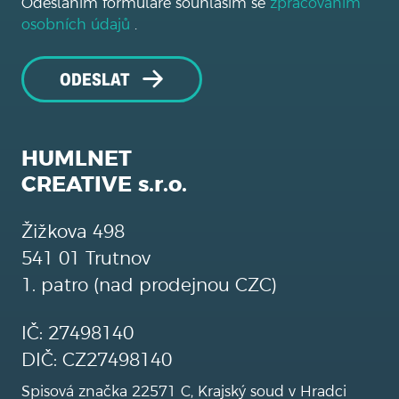
Odesláním formuláře souhlasím se
zpracováním
osobních údajů
.
ODESLAT
HUMLNET
CREATIVE s.r.o.
Žižkova 498
541 01 Trutnov
1. patro (nad prodejnou CZC)
IČ: 27498140
DIČ: CZ27498140
Spisová značka 22571 C, Krajský soud v Hradci